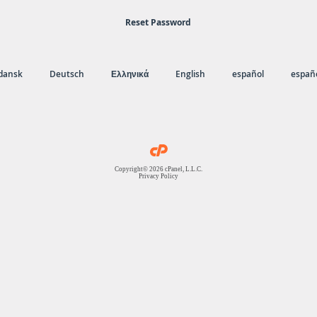
Reset Password
dansk
Deutsch
Ελληνικά
English
español
españo
Copyright© 2026 cPanel, L.L.C.
Privacy Policy